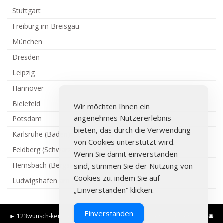
Stuttgart
Freiburg im Breisgau
München
Dresden
Leipzig
Hannover
Bielefeld
Wir möchten Ihnen ein
angenehmes Nutzererlebnis
Potsdam
bieten, das durch die Verwendung
Karlsruhe (Baden)
von Cookies unterstützt wird.
Feldberg (Schwarzwald)
Wenn Sie damit einverstanden
Hemsbach (Bergstraße)
sind, stimmen Sie der Nutzung von
Cookies zu, indem Sie auf
Ludwigshafen am Rhein
„Einverstanden“ klicken.
Einverstanden
►
123wunsch-kennzeichen.de
|
Günstige Mietwagen in Deiner Stadt
🚘