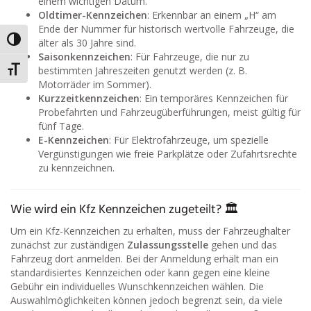
einem wichtigen Datum.
Oldtimer-Kennzeichen
: Erkennbar an einem „H“ am
Ende der Nummer für historisch wertvolle Fahrzeuge, die
Umschalten auf hohe Kontraste
älter als 30 Jahre sind.
Saisonkennzeichen
: Für Fahrzeuge, die nur zu
bestimmten Jahreszeiten genutzt werden (z. B.
Schrift vergrößern
Motorräder im Sommer).
Kurzzeitkennzeichen
: Ein temporäres Kennzeichen für
Probefahrten und Fahrzeugüberführungen, meist gültig für
fünf Tage.
E-Kennzeichen
: Für Elektrofahrzeuge, um spezielle
Vergünstigungen wie freie Parkplätze oder Zufahrtsrechte
zu kennzeichnen.
Wie wird ein Kfz Kennzeichen zugeteilt? 🏛️
Um ein Kfz-Kennzeichen zu erhalten, muss der Fahrzeughalter
zunächst zur zuständigen
Zulassungsstelle
gehen und das
Fahrzeug dort anmelden. Bei der Anmeldung erhält man ein
standardisiertes Kennzeichen oder kann gegen eine kleine
Gebühr ein individuelles Wunschkennzeichen wählen. Die
Auswahlmöglichkeiten können jedoch begrenzt sein, da viele