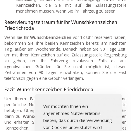
Kennzeichen, die Sie mit auf die Zulassungsstelle
mitnehmen müssen, wenn Sie Ihr Fahrzeug zulassen.
Reservierungszeitraum für Ihr Wunschkennzeichen
Friedrichroda
Wenn Sie Ihr
Wunschkennzeichen
vor 18 Uhr reserviert haben,
bekommen Sie Ihre beiden Kennzeichen bereits am nächsten
Tag, außer am Wochenende. Danach haben Sie 90 Tage Zeit,
um mit Ihren Kennzeichen auf die Zulassungsstelle Regensburg
zu gehen, um Ihr Fahrzeug zuzulassen. Falls es aus
irgendwelchen Gründen für Sie nicht möglich ist, diesen
Zeitrahmen von 90 Tagen einzuhalten, können Sie die Frist
telefonisch gegen eine Gebühr verlängern.
Fazit Wunschkennzeichen Friedrichroda
Um Ihrem Fahrzeug mit einem Wunschkennzeichen eine
persönliche Note zu verleihen, müssen Sie nur drei Schritte
Wir möchten Ihnen ein
befolgen: Überprüfen Sie online die Verfügbarkeit, gehen Sie
angenehmes Nutzererlebnis
dann zu
Wunschkennzeichen aus Friedrichroda
reservieren
bieten, das durch die Verwendung
und erhalten Sie bereits am nächsten Tag Ihre individuellen
von Cookies unterstützt wird.
Kennzeichen. Durch die Online Buchung des