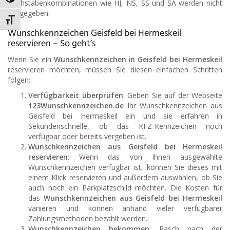
Umschalten auf hohe Kontraste
Buchstabenkombinationen wie HJ, NS, SS und SA werden nicht
ausgegeben.
Schrift vergrößern
Wunschkennzeichen Geisfeld bei Hermeskeil
reservieren – So geht’s
Wenn Sie ein
Wunschkennzeichen in Geisfeld bei Hermeskeil
reservieren möchten, müssen Sie diesen einfachen Schritten
folgen:
Verfügbarkeit überprüfen
: Geben Sie auf der Webseite
123Wunschkennzeichen.de
Ihr Wunschkennzeichen aus
Geisfeld bei Hermeskeil ein und sie erfahren in
Sekundenschnelle, ob das KFZ-Kennzeichen noch
verfügbar oder bereits vergeben ist.
Wunschkennzeichen aus Geisfeld bei Hermeskeil
reservieren
: Wenn das von Ihnen ausgewählte
Wunschkennzeichen verfügbar ist, können Sie dieses mit
einem Klick reservieren und außerdem auswählen, ob Sie
auch noch ein Parkplatzschild möchten. Die Kosten für
das
Wunschkennzeichen aus Geisfeld bei Hermeskeil
variieren und können anhand vieler verfügbarer
Zahlungsmethoden bezahlt werden.
Wunschkennzeichen bekommen
: Rasch nach der