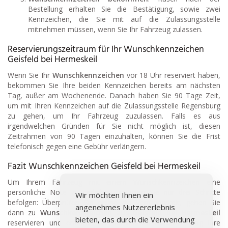
Bestellung erhalten Sie die Bestätigung, sowie zwei
Kennzeichen, die Sie mit auf die Zulassungsstelle
mitnehmen müssen, wenn Sie Ihr Fahrzeug zulassen.
Reservierungszeitraum für Ihr Wunschkennzeichen
Geisfeld bei Hermeskeil
Wenn Sie Ihr
Wunschkennzeichen
vor 18 Uhr reserviert haben,
bekommen Sie Ihre beiden Kennzeichen bereits am nächsten
Tag, außer am Wochenende. Danach haben Sie 90 Tage Zeit,
um mit Ihren Kennzeichen auf die Zulassungsstelle Regensburg
zu gehen, um Ihr Fahrzeug zuzulassen. Falls es aus
irgendwelchen Gründen für Sie nicht möglich ist, diesen
Zeitrahmen von 90 Tagen einzuhalten, können Sie die Frist
telefonisch gegen eine Gebühr verlängern.
Fazit Wunschkennzeichen Geisfeld bei Hermeskeil
Um Ihrem Fahrzeug mit einem Wunschkennzeichen eine
persönliche Note zu verleihen, müssen Sie nur drei Schritte
Wir möchten Ihnen ein
befolgen: Überprüfen Sie online die Verfügbarkeit, gehen Sie
angenehmes Nutzererlebnis
dann zu
Wunschkennzeichen aus Geisfeld bei Hermeskeil
bieten, das durch die Verwendung
reservieren und erhalten Sie bereits am nächsten Tag Ihre