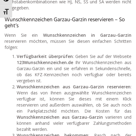
Umschalten auf hohe Kontraste
Buchstabenkombinationen wie HJ, NS, SS und SA werden nicht
ausgegeben.
Schrift vergrößern
Wunschkennzeichen Garzau-Garzin reservieren – So
geht’s
Wenn Sie ein
Wunschkennzeichen in Garzau-Garzin
reservieren möchten, müssen Sie diesen einfachen Schritten
folgen:
Verfügbarkeit überprüfen
: Geben Sie auf der Webseite
123Wunschkennzeichen.de
Ihr Wunschkennzeichen aus
Garzau-Garzin ein und sie erfahren in Sekundenschnelle,
ob das KFZ-Kennzeichen noch verfügbar oder bereits
vergeben ist.
Wunschkennzeichen aus Garzau-Garzin reservieren
:
Wenn das von Ihnen ausgewählte Wunschkennzeichen
verfügbar ist, können Sie dieses mit einem Klick
reservieren und außerdem auswählen, ob Sie auch noch
ein Parkplatzschild möchten. Die Kosten für das
Wunschkennzeichen aus Garzau-Garzin
variieren und
können anhand vieler verfügbarer Zahlungsmethoden
bezahlt werden.
Wunschkennzeichen bekommen
: Rasch nach der