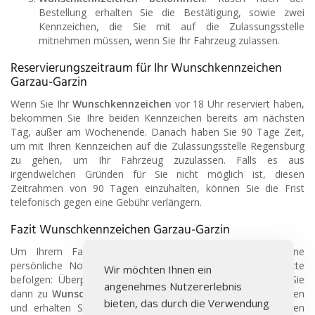
Bestellung erhalten Sie die Bestätigung, sowie zwei
Kennzeichen, die Sie mit auf die Zulassungsstelle
mitnehmen müssen, wenn Sie Ihr Fahrzeug zulassen.
Reservierungszeitraum für Ihr Wunschkennzeichen
Garzau-Garzin
Wenn Sie Ihr
Wunschkennzeichen
vor 18 Uhr reserviert haben,
bekommen Sie Ihre beiden Kennzeichen bereits am nächsten
Tag, außer am Wochenende. Danach haben Sie 90 Tage Zeit,
um mit Ihren Kennzeichen auf die Zulassungsstelle Regensburg
zu gehen, um Ihr Fahrzeug zuzulassen. Falls es aus
irgendwelchen Gründen für Sie nicht möglich ist, diesen
Zeitrahmen von 90 Tagen einzuhalten, können Sie die Frist
telefonisch gegen eine Gebühr verlängern.
Fazit Wunschkennzeichen Garzau-Garzin
Um Ihrem Fahrzeug mit einem Wunschkennzeichen eine
persönliche Note zu verleihen, müssen Sie nur drei Schritte
Wir möchten Ihnen ein
befolgen: Überprüfen Sie online die Verfügbarkeit, gehen Sie
angenehmes Nutzererlebnis
dann zu
Wunschkennzeichen aus Garzau-Garzin
reservieren
bieten, das durch die Verwendung
und erhalten Sie bereits am nächsten Tag Ihre individuellen