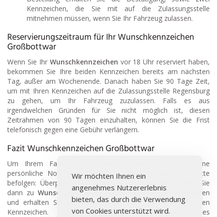
Kennzeichen, die Sie mit auf die Zulassungsstelle
mitnehmen müssen, wenn Sie Ihr Fahrzeug zulassen.
Reservierungszeitraum für Ihr Wunschkennzeichen
Großbottwar
Wenn Sie Ihr
Wunschkennzeichen
vor 18 Uhr reserviert haben,
bekommen Sie Ihre beiden Kennzeichen bereits am nächsten
Tag, außer am Wochenende. Danach haben Sie 90 Tage Zeit,
um mit Ihren Kennzeichen auf die Zulassungsstelle Regensburg
zu gehen, um Ihr Fahrzeug zuzulassen. Falls es aus
irgendwelchen Gründen für Sie nicht möglich ist, diesen
Zeitrahmen von 90 Tagen einzuhalten, können Sie die Frist
telefonisch gegen eine Gebühr verlängern.
Fazit Wunschkennzeichen Großbottwar
Um Ihrem Fahrzeug mit einem Wunschkennzeichen eine
persönliche Note zu verleihen, müssen Sie nur drei Schritte
Wir möchten Ihnen ein
befolgen: Überprüfen Sie online die Verfügbarkeit, gehen Sie
angenehmes Nutzererlebnis
dann zu
Wunschkennzeichen aus Großbottwar
reservieren
bieten, das durch die Verwendung
und erhalten Sie bereits am nächsten Tag Ihre individuellen
von Cookies unterstützt wird.
Kennzeichen. Durch die Online Buchung des