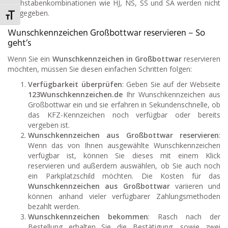
Buchstabenkombinationen wie HJ, NS, SS und SA werden nicht
ausgegeben.
Schrift vergrößern
Wunschkennzeichen Großbottwar reservieren – So
geht’s
Wenn Sie ein
Wunschkennzeichen in Großbottwar
reservieren
möchten, müssen Sie diesen einfachen Schritten folgen:
Verfügbarkeit überprüfen
: Geben Sie auf der Webseite
123Wunschkennzeichen.de
Ihr Wunschkennzeichen aus
Großbottwar ein und sie erfahren in Sekundenschnelle, ob
das KFZ-Kennzeichen noch verfügbar oder bereits
vergeben ist.
Wunschkennzeichen aus Großbottwar reservieren
:
Wenn das von Ihnen ausgewählte Wunschkennzeichen
verfügbar ist, können Sie dieses mit einem Klick
reservieren und außerdem auswählen, ob Sie auch noch
ein Parkplatzschild möchten. Die Kosten für das
Wunschkennzeichen aus Großbottwar
variieren und
können anhand vieler verfügbarer Zahlungsmethoden
bezahlt werden.
Wunschkennzeichen bekommen
: Rasch nach der
Bestellung erhalten Sie die Bestätigung, sowie zwei