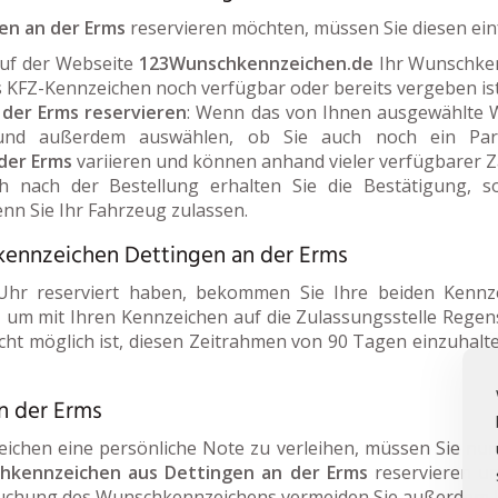
en an der Erms
reservieren möchten, müssen Sie diesen einf
auf der Webseite
123Wunschkennzeichen.de
Ihr Wunschken
s KFZ-Kennzeichen noch verfügbar oder bereits vergeben ist
der Erms reservieren
: Wenn das von Ihnen ausgewählte 
 und außerdem auswählen, ob Sie auch noch ein Park
der Erms
variieren und können anhand vieler verfügbarer 
ch nach der Bestellung erhalten Sie die Bestätigung, s
n Sie Ihr Fahrzeug zulassen.
kennzeichen Dettingen an der Erms
hr reserviert haben, bekommen Sie Ihre beiden Kennz
 um mit Ihren Kennzeichen auf die Zulassungsstelle Regen
cht möglich ist, diesen Zeitrahmen von 90 Tagen einzuhalte
n der Erms
en eine persönliche Note zu verleihen, müssen Sie nur d
hkennzeichen aus Dettingen an der Erms
reservieren un
 Buchung des Wunschkennzeichens vermeiden Sie außerdem l