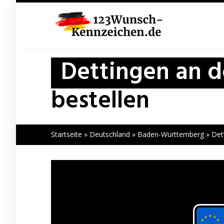
Skip
to
main
content
Dettingen an d
bestellen
Startseite
»
Deutschland
»
Baden-Württemberg
»
Det